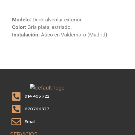
Modelo:
Deck alveolar exterior.
Color:
Gris plata, estriado.
Instalación:
Ático en Valdemoro (Madrid).
914 495 722
670744377
Email
SERVICIOS