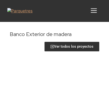
Banco Exterior de madera
Ver todos los proyectos
Solicita información
Pide tu presupuesto detallado y sin
compromiso
Haz clic aquí