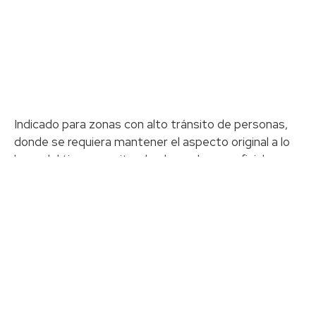
Indicado para zonas con alto tránsito de personas,
donde se requiera mantener el aspecto original a lo
largo del tiempo, evitando el rayado superficial,
arañazos y rasguños ocasionales.
Formato
1200×196
Espesor
8 mm