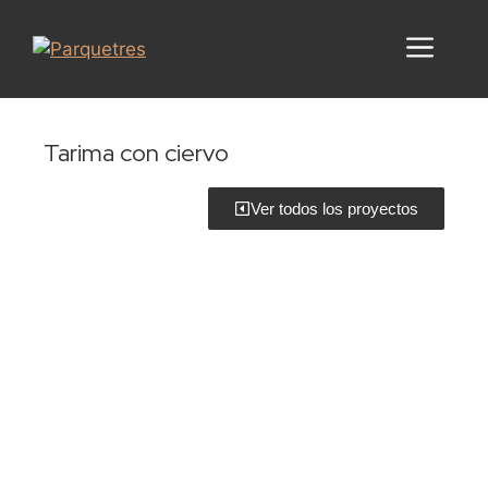
Tarima con ciervo
Ver todos los proyectos
Solicita información
Pide tu presupuesto detallado y sin
compromiso
Haz clic aquí