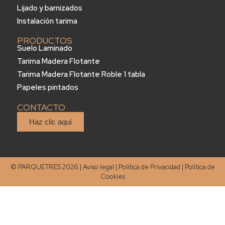
Lijado y barnizados
Instalación tarima
PRODUCTOS
Suelo Laminado
Tarima Madera Flotante
Tarima Madera Flotante Roble 1 tabla
Papeles pintados
CONTACTO
Haz clic aquí
© PARQUETRES 2026 |
Aviso legal
|
Política de Privacidad
|
Política de
Cookies