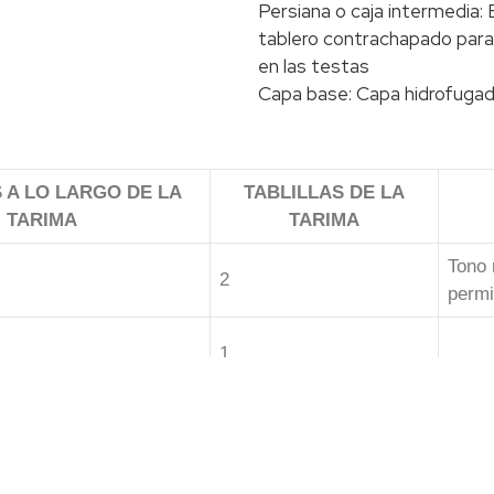
Persiana o caja intermedia:
tablero contrachapado para
en las testas
Capa base: Capa hidrofugad
 A LO LARGO DE LA
TABLILLAS DE LA
TARIMA
TARIMA
Tono 
2
permi
1