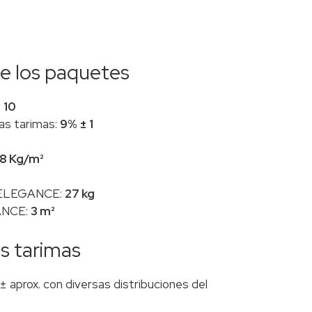
de los paquetes
:
10
as tarimas:
9% ± 1
8 Kg/m²
 ELEGANCE:
27 kg
ANCE:
3 m²
as tarimas
 aprox. con diversas distribuciones del