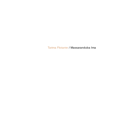
Tarima Flotante
/ Massaranduba Ima