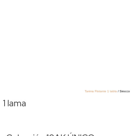
Tarima Flotante 1 tabla
/ Sirocco
1 lama