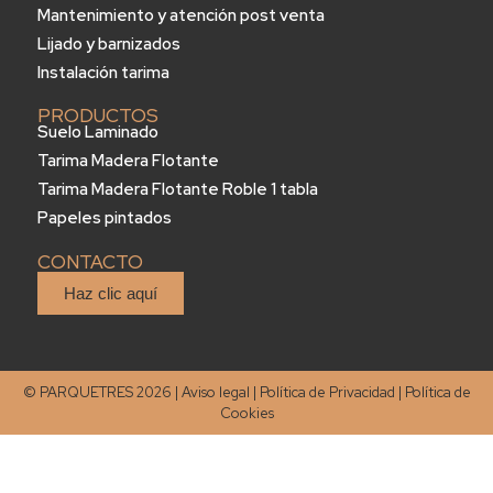
Mantenimiento y atención post venta
Lijado y barnizados
Instalación tarima
PRODUCTOS
Suelo Laminado
Tarima Madera Flotante
Tarima Madera Flotante Roble 1 tabla
Papeles pintados
CONTACTO
Haz clic aquí
© PARQUETRES 2026 |
Aviso legal
|
Política de Privacidad
|
Política de
Cookies